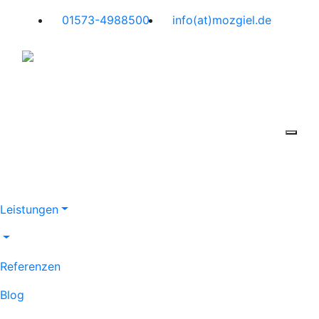
Zum Inhalt
01573-4988500
info(at)mozgiel.de
Leistungen
Referenzen
Blog
Kontakt
Leistungen
Referenzen
Blog