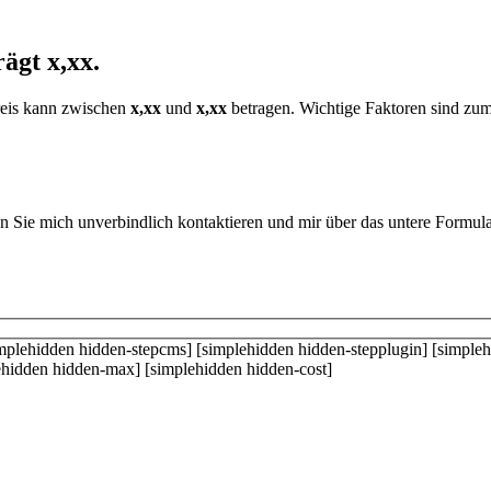
trägt
x,xx
.
Preis kann zwischen
x,xx
und
x,xx
betragen. Wichtige Faktoren sind zum
 Sie mich unverbindlich kontaktieren und mir über das untere Formula
implehidden hidden-stepcms] [simplehidden hidden-stepplugin] [simple
ehidden hidden-max] [simplehidden hidden-cost]